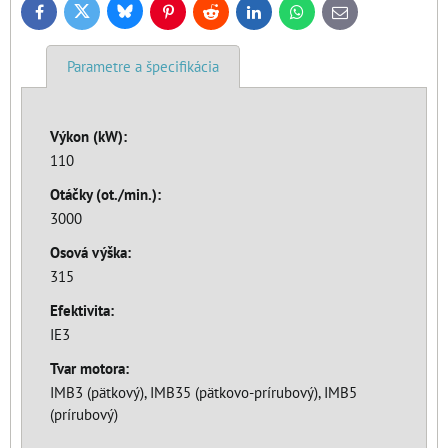
Bluesky
Twitter
Facebook
Pinterest
Reddit
LinkedIn
WhatsApp
E-
mail
Parametre a špecifikácia
Výkon (kW):
110
Otáčky (ot./min.):
3000
Osová výška:
315
Efektivita:
IE3
Tvar motora:
IMB3 (pätkový), IMB35 (pätkovo-prírubový), IMB5
(prírubový)