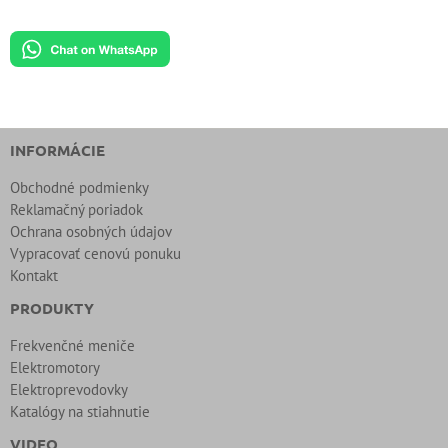
INFORMÁCIE
Obchodné podmienky
Reklamačný poriadok
Ochrana osobných údajov
Vypracovať cenovú ponuku
Kontakt
PRODUKTY
Frekvenčné meniče
Elektromotory
Elektroprevodovky
Katalógy na stiahnutie
VIDEO