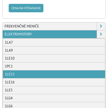
CENA NA VYŽIADANIE
FREKVENČNÉ MENIČE
ELEKTROMOTORY
1LA7
1LA9
1LE10
1PC1
1LE15
1LE16
1LE5
1LG4
1LG6