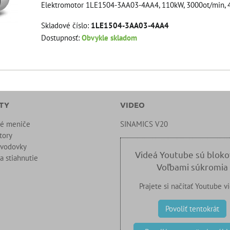
Elektromotor 1LE1504-3AA03-4AA4, 110kW, 3000ot/min, 4
Skladové číslo:
1LE1504-3AA03-4AA4
Dostupnosť:
Obvykle skladom
TY
VIDEO
né meniče
SINAMICS V20
tory
evodovky
Videá Youtube sú blok
a stiahnutie
Voľbami súkromia
Prajete si načítať Youtube v
Povoliť tentokrát