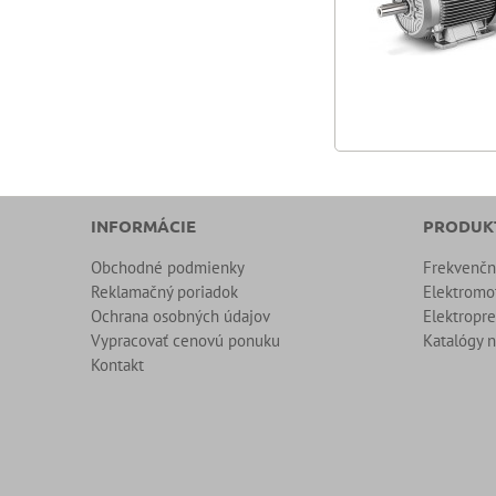
INFORMÁCIE
PRODUK
Obchodné podmienky
Frekvenč
Reklamačný poriadok
Elektromo
Ochrana osobných údajov
Elektropr
Vypracovať cenovú ponuku
Katalógy n
Kontakt