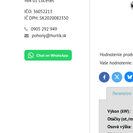
984 01 Lučenec
IČO: 36052213
IČ DPH: SK2020082350
0905 292 949
pohony@hurtik.sk
Hodnotenie produ
Vaše hodnotenie:
Bl
Twitter
Facebook
Parametre 
Výkon (kW):
Otáčky (ot./m
Osová výška: