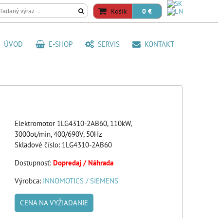
Košík
0 €
ÚVOD
E-SHOP
SERVIS
KONTAKT
Elektromotor 1LG4310-2AB60, 110kW,
3000ot/min, 400/690V, 50Hz
Skladové číslo:
1LG4310-2AB60
Dostupnosť:
Dopredaj / Náhrada
Výrobca:
INNOMOTICS / SIEMENS
CENA NA VYŽIADANIE