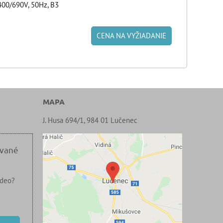
00/690V, 50Hz, B3
CENA NA VYŽIADANIE
MAPA
J. Husa 694/1, 984 01 Lučenec
ované
ideo?