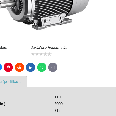
ktu:
Zatiaľ bez hodnotenia.
uesky
Pinterest
Reddit
LinkedIn
WhatsApp
E-
mail
a špecifikácia
110
in.):
3000
315