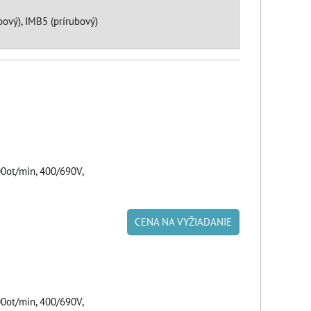
ový), IMB5 (prírubový)
ot/min, 400/690V,
CENA NA VYŽIADANIE
ot/min, 400/690V,