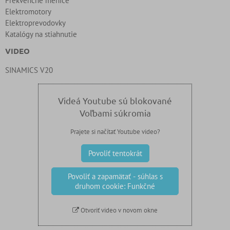
Frekvenčné meniče
Elektromotory
Elektroprevodovky
Katalógy na stiahnutie
VIDEO
SINAMICS V20
Videá Youtube sú blokované
Voľbami súkromia
Prajete si načítať Youtube video?
Povoliť tentokrát
Povoliť a zapamätať - súhlas s
druhom cookie: Funkčné
Otvoriť video v novom okne