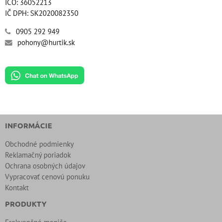
IČO: 36052213
IČ DPH: SK2020082350
0905 292 949
pohony@hurtik.sk
INFORMÁCIE
Obchodné podmienky
Reklamačný poriadok
Ochrana osobných údajov
Vypracovať cenovú ponuku
Kontakt
PRODUKTY