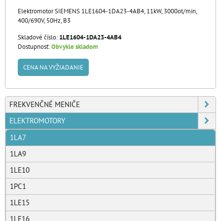
Elektromotor SIEMENS 1LE1604-1DA23-4AB4, 11kW, 3000ot/min,
400/690V, 50Hz, B3
Skladové číslo:
1LE1604-1DA23-4AB4
Dostupnosť:
Obvykle skladom
CENA NA VYŽIADANIE
FREKVENČNÉ MENIČE
ELEKTROMOTORY
1LA7
1LA9
1LE10
1PC1
1LE15
1LE16