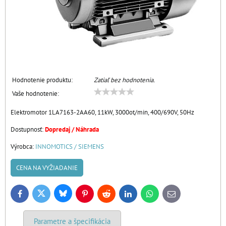
Hodnotenie produktu:
Zatiaľ bez hodnotenia.
Vaše hodnotenie:
Elektromotor 1LA7163-2AA60, 11kW, 3000ot/min, 400/690V, 50Hz
Dostupnosť:
Dopredaj / Náhrada
Výrobca:
INNOMOTICS / SIEMENS
CENA NA VYŽIADANIE
Bluesky
Twitter
Facebook
Pinterest
Reddit
LinkedIn
WhatsApp
E-
mail
Parametre a špecifikácia