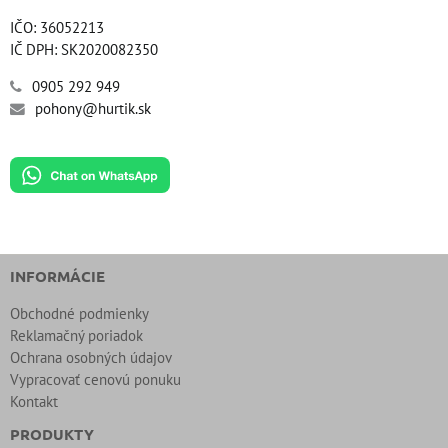
IČO: 36052213
IČ DPH: SK2020082350
0905 292 949
pohony@hurtik.sk
INFORMÁCIE
Obchodné podmienky
Reklamačný poriadok
Ochrana osobných údajov
Vypracovať cenovú ponuku
Kontakt
PRODUKTY