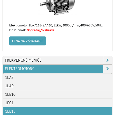
Elektromotor 1LA7163-2AA60, 11kW, 3000ot/min, 400/690V, 50Hz
Dostupnosť:
Dopredaj / Náhrada
CENA NA VYŽIADANIE
FREKVENČNÉ MENIČE
ELEKTROMOTORY
1LA7
1LA9
1LE10
1PC1
1LE15