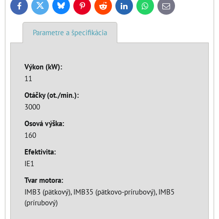
Bluesky
Twitter
Facebook
Pinterest
Reddit
LinkedIn
WhatsApp
E-
mail
Parametre a špecifikácia
Výkon (kW):
11
Otáčky (ot./min.):
3000
Osová výška:
160
Efektivita:
IE1
Tvar motora:
IMB3 (pätkový), IMB35 (pätkovo-prírubový), IMB5
(prírubový)