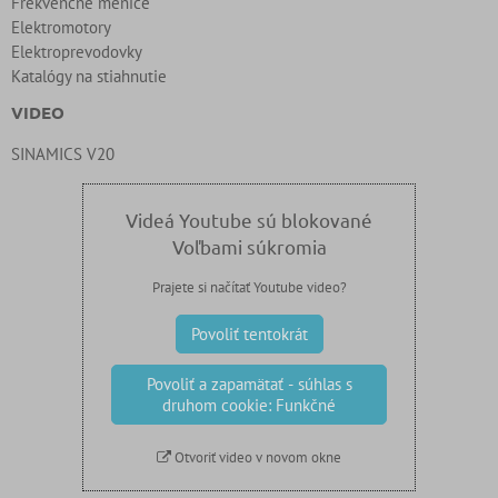
Frekvenčné meniče
Elektromotory
Elektroprevodovky
Katalógy na stiahnutie
VIDEO
SINAMICS V20
Videá Youtube sú blokované
Voľbami súkromia
Prajete si načítať Youtube video?
Povoliť tentokrát
Povoliť a zapamätať - súhlas s
druhom cookie: Funkčné
Otvoriť video v novom okne