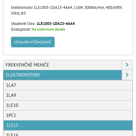
Elektromotor 1LE1003-1DA23-4AA4, 11kW, 3000ot/min, 400/690V,
50Hz, B3
Skladové číslo:
1LE1003-1DA23-4AA4
Dostupnosť:
Na externom sklade
CENA NA VYŽIADANIE
FREKVENČNÉ MENIČE
ELEKTROMOTORY
1LA7
1LA9
1LE10
1PC1
1LE15
1LE16