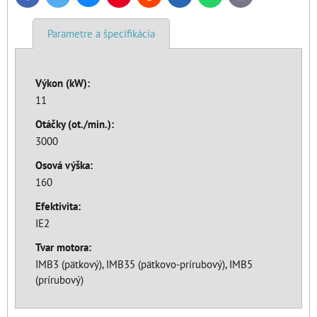
mail
Parametre a špecifikácia
Výkon (kW):
11
Otáčky (ot./min.):
3000
Osová výška:
160
Efektivita:
IE2
Tvar motora:
IMB3 (pätkový), IMB35 (pätkovo-prírubový), IMB5
(prírubový)