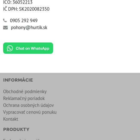
IČO: 36052213
IČ DPH: SK2020082350
0905 292 949
pohony@hurtik.sk
INFORMÁCIE
Obchodné podmienky
Reklamačný poriadok
Ochrana osobných údajov
Vypracovať cenovú ponuku
Kontakt
PRODUKTY