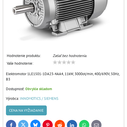
Hodnotenie produktu:
Zatiaľ bez hodnotenia.
Vaše hodnotenie:
Elektromotor 1LE1501-1DA23-4AA4, 11kW, 3000ot/min, 400/690V, 50Hz,
B3
Dostupnosť:
Obvykle skladom
Výrobca:
INNOMOTICS / SIEMENS
CENA NA VYŽIADANIE
Bluesky
Twitter
Facebook
Pinterest
Reddit
LinkedIn
WhatsApp
E-